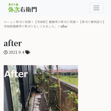
ホーム
>
草刈り実績
>
【茨城県】鹿嶋市の草刈り実績
>
【草刈り事例紹介】
茨城県鹿嶋市で草刈りをしてきました。
>
after
after
2021.9.4